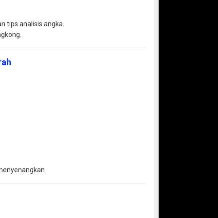
 tips analisis angka.
ngkong.
rah
n menyenangkan.