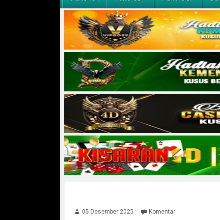
05 Desember 2025
Komentar