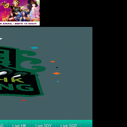
6D
Live HK
Live SDY
Live SGP