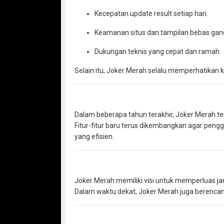
Kecepatan update result setiap hari.
Keamanan situs dan tampilan bebas gang
Dukungan teknis yang cepat dan ramah.
Selain itu, Joker Merah selalu memperhatikan
Dalam beberapa tahun terakhir, Joker Merah t
Fitur-fitur baru terus dikembangkan agar pen
yang efisien.
Joker Merah memiliki visi untuk memperluas ja
Dalam waktu dekat, Joker Merah juga berenc