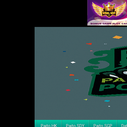
Paito HK
Paito SDY
Paito SGP
Da