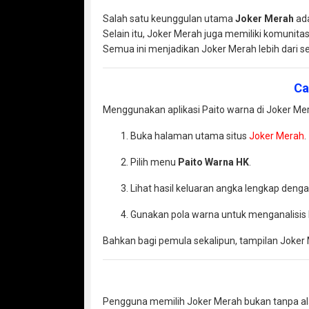
Salah satu keunggulan utama
Joker Merah
ada
Selain itu, Joker Merah juga memiliki komunita
Semua ini menjadikan Joker Merah lebih dari se
Ca
Menggunakan aplikasi Paito warna di Joker M
Buka halaman utama situs
Joker Merah
.
Pilih menu
Paito Warna HK
.
Lihat hasil keluaran angka lengkap deng
Gunakan pola warna untuk menganalisis
Bahkan bagi pemula sekalipun, tampilan Joker 
Pengguna memilih Joker Merah bukan tanpa alas