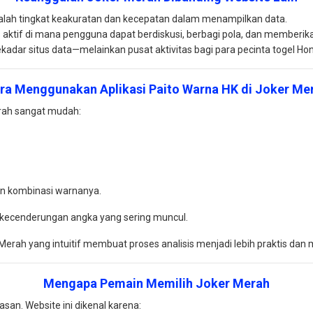
lah tingkat keakuratan dan kecepatan dalam menampilkan data.
s aktif di mana pengguna dapat berdiskusi, berbagi pola, dan memberikan
kadar situs data—melainkan pusat aktivitas bagi para pecinta togel Ho
ra Menggunakan Aplikasi Paito Warna HK di Joker Me
erah sangat mudah:
an kombinasi warnanya.
 kecenderungan angka yang sering muncul.
Merah yang intuitif membuat proses analisis menjadi lebih praktis da
Mengapa Pemain Memilih Joker Merah
an. Website ini dikenal karena: