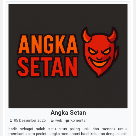
Angka Setan
05 Desember 2025
web
Komentar
hadir sebagai salah satu situs paling unik dan menarik untuk
membantu para pecinta angka memahami hasil keluaran dengan lebih