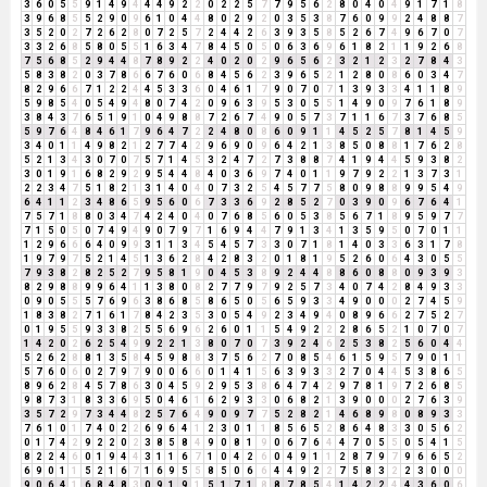
3
6
0
5
5
9
1
4
9
4
4
4
9
2
2
0
2
2
5
7
7
9
5
6
2
8
0
4
0
4
9
1
7
1
8
3
9
6
8
5
5
2
9
0
9
6
1
0
4
4
8
0
2
9
2
0
3
5
3
8
7
6
0
9
9
2
4
8
8
7
3
5
2
0
2
7
2
6
2
8
0
7
2
5
7
2
4
4
2
6
3
9
3
5
8
5
2
6
7
4
9
6
7
0
7
3
3
2
6
8
5
8
0
5
5
1
6
3
4
7
8
4
5
0
5
0
6
3
6
9
6
1
8
2
1
1
9
2
6
8
7
5
6
8
5
2
9
4
4
8
7
8
9
2
2
4
0
2
0
2
9
6
5
6
2
3
2
1
2
3
2
7
8
4
3
5
8
3
8
2
0
3
7
8
6
6
7
6
0
6
8
4
5
6
2
3
9
6
5
2
1
2
8
0
8
6
0
3
4
7
8
2
9
6
6
7
1
2
2
4
4
5
3
3
6
0
4
6
1
7
9
0
7
0
7
1
3
9
3
3
4
1
1
8
9
5
9
8
5
4
0
5
4
9
4
8
0
7
4
2
0
9
6
3
9
5
3
0
5
5
1
4
9
0
9
7
6
1
8
9
3
8
4
3
7
6
5
1
9
1
0
4
9
8
8
7
2
6
7
4
9
0
5
7
3
7
1
1
6
7
3
7
6
8
5
5
9
7
6
4
8
4
6
1
7
9
6
4
7
2
2
4
8
0
8
6
0
9
1
1
4
5
2
5
7
8
1
4
5
9
3
4
0
1
1
4
9
8
2
1
2
7
7
4
2
9
6
9
0
9
6
4
2
1
3
8
5
0
8
8
1
7
6
2
8
5
2
1
3
4
3
0
7
0
7
5
7
1
4
5
3
2
4
7
2
7
3
8
8
7
4
1
9
4
4
5
9
3
8
2
3
0
1
9
1
6
8
2
9
2
9
5
4
4
8
4
0
3
6
9
7
4
0
1
1
9
7
9
2
2
1
3
7
3
1
2
2
3
4
7
5
1
8
2
1
3
1
4
0
4
0
7
3
2
5
4
5
7
7
5
8
0
9
8
8
9
9
5
4
9
6
4
1
1
2
3
4
8
6
5
9
5
6
0
6
7
3
3
6
9
2
8
5
2
7
0
3
9
0
9
6
7
6
4
1
7
5
7
1
8
8
0
3
4
7
4
2
4
0
4
0
7
6
8
5
6
0
5
3
8
5
6
7
1
8
9
5
9
7
7
7
1
5
0
5
0
7
4
9
4
9
0
7
9
7
1
6
9
4
4
7
9
1
3
4
1
3
5
9
5
0
7
0
1
1
1
2
9
6
6
6
4
0
9
9
3
1
1
3
4
5
4
5
7
3
3
0
7
1
8
1
4
0
3
3
6
3
1
7
8
1
9
7
9
7
5
2
1
4
5
1
3
6
2
8
4
2
8
3
2
0
1
8
1
9
5
2
6
0
6
4
3
0
5
5
7
9
3
8
2
8
2
5
2
7
9
5
8
1
9
0
4
5
3
8
9
2
4
4
8
8
6
0
8
8
0
9
3
9
3
8
2
9
8
8
9
9
6
4
1
1
3
8
0
8
2
7
7
9
7
9
2
5
7
3
4
0
7
4
2
8
4
9
3
3
0
9
0
5
5
5
7
6
9
6
3
8
6
8
5
8
6
5
0
5
6
5
9
3
3
4
9
0
0
0
2
7
4
5
9
1
8
3
8
2
7
1
6
1
7
8
4
2
3
5
3
0
5
4
9
2
3
4
9
4
0
8
9
6
6
2
7
5
2
7
0
1
9
5
5
9
3
3
8
2
5
5
6
9
6
2
6
0
1
1
5
4
9
2
2
2
8
6
5
2
1
0
7
0
7
1
4
2
0
2
6
2
5
4
9
9
2
2
1
3
8
0
7
0
7
3
9
2
4
6
2
5
3
8
2
5
6
0
4
4
5
2
6
2
8
8
1
3
5
8
4
5
9
8
8
3
7
5
6
2
7
0
8
5
4
6
1
5
9
5
7
9
0
1
1
5
7
6
0
6
0
2
7
9
7
9
0
0
6
6
0
1
4
1
5
6
3
9
3
3
2
7
0
4
4
5
3
8
6
5
8
9
6
2
8
4
5
7
8
6
3
0
4
5
9
2
9
5
3
8
6
4
7
4
2
9
7
8
1
9
7
2
6
8
5
9
8
7
3
1
8
3
3
6
9
5
0
4
6
1
6
2
9
3
3
0
6
8
2
1
3
9
0
0
0
2
7
6
3
9
3
5
7
2
9
7
3
4
4
8
2
5
7
6
4
9
0
9
7
7
5
2
8
2
1
4
6
8
9
8
0
8
9
3
3
7
6
1
0
1
7
4
0
2
2
6
9
6
4
1
2
3
0
1
1
8
5
6
5
2
8
6
4
8
3
3
0
5
6
2
0
1
7
4
2
9
2
2
0
2
3
8
5
8
4
9
0
8
1
9
0
6
7
6
4
4
7
0
5
5
0
5
4
1
5
8
2
2
4
6
0
1
9
4
4
3
1
1
6
7
1
0
4
2
6
0
4
9
1
1
2
8
7
9
7
9
6
6
5
2
6
9
0
1
1
5
2
1
6
7
1
6
9
5
5
8
5
0
6
6
4
4
9
2
2
7
5
8
3
2
2
3
0
0
0
9
0
6
4
1
6
8
4
8
3
0
9
1
9
1
5
1
7
1
8
8
7
8
5
4
1
4
2
2
4
4
3
6
0
6