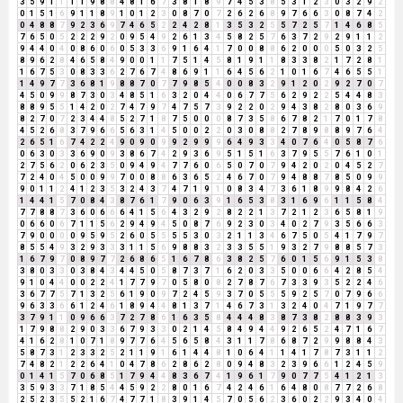
3
5
9
1
1
1
1
9
8
8
4
8
1
6
7
3
8
1
8
9
7
4
5
3
8
5
3
1
2
3
0
3
2
9
2
0
1
5
1
6
9
1
1
8
9
1
0
1
2
3
0
8
7
0
7
2
6
2
6
8
9
7
6
6
3
0
8
7
4
2
0
4
8
8
7
9
2
3
6
9
7
4
6
5
2
2
4
2
8
1
3
5
3
2
5
5
7
2
5
7
1
4
6
8
5
7
6
5
0
5
2
2
2
9
2
0
9
5
4
9
2
6
1
3
4
5
8
2
5
7
6
3
7
2
9
2
9
1
1
2
9
4
4
0
4
0
8
6
0
6
0
5
3
3
6
9
1
6
4
1
7
0
0
8
8
6
2
0
0
0
5
0
3
2
5
8
9
6
2
8
4
6
5
8
4
9
0
0
1
1
7
5
1
4
5
8
1
9
1
1
8
3
3
8
2
1
7
2
8
1
1
6
7
5
3
0
8
3
3
6
2
7
6
7
4
8
6
9
1
1
6
4
5
6
2
1
0
1
6
7
4
6
5
5
1
1
4
9
7
7
3
6
8
1
9
8
8
7
0
7
7
9
8
5
4
0
0
8
3
2
9
1
2
0
2
9
2
7
0
7
4
5
0
9
9
8
7
3
0
3
4
8
5
1
6
3
2
0
4
4
0
6
7
7
5
6
2
9
2
2
5
4
4
8
3
8
8
9
5
5
1
4
2
0
2
7
4
7
9
7
4
7
5
7
3
9
2
2
0
2
9
4
3
8
2
8
0
3
6
9
8
2
7
0
7
2
3
4
4
8
5
2
7
1
8
7
5
0
0
0
8
7
3
5
8
6
7
8
2
1
7
0
1
7
8
4
5
2
6
8
3
7
9
6
6
5
6
3
1
4
5
0
0
2
2
0
3
0
8
8
2
7
8
9
8
8
9
7
6
4
2
6
5
1
6
7
4
2
2
4
9
0
9
0
9
9
2
9
9
9
6
4
9
3
3
4
0
7
6
4
0
5
8
7
6
0
6
3
0
3
3
6
9
0
9
3
8
6
7
4
2
9
3
6
9
5
1
5
1
6
3
7
9
5
5
7
6
1
0
1
2
7
5
6
2
0
6
2
3
5
0
9
4
9
4
7
7
6
0
6
5
0
7
0
7
9
4
2
0
2
0
4
5
2
7
7
2
4
0
4
5
0
0
9
9
7
0
0
8
8
6
3
6
5
2
4
6
7
0
7
9
4
8
8
7
8
5
0
9
9
9
0
1
1
2
4
1
2
3
5
3
2
4
3
7
4
7
1
9
1
0
8
3
4
7
3
6
1
8
9
9
8
4
2
6
1
4
4
1
5
7
0
8
4
3
8
7
6
1
7
9
0
6
3
9
1
6
5
3
8
3
1
6
9
6
1
1
5
8
4
7
7
8
8
7
3
6
0
6
6
6
4
1
5
6
4
3
2
9
2
8
2
2
1
3
7
2
1
2
3
6
5
8
1
9
0
6
6
0
6
7
1
1
5
6
2
9
4
9
4
5
0
8
7
6
9
2
3
0
3
4
0
2
7
9
3
5
6
6
3
7
9
0
0
0
0
9
5
9
5
2
6
0
5
5
5
5
3
0
3
2
1
1
3
4
6
7
5
0
5
4
1
7
9
7
8
5
5
4
9
3
2
9
3
3
3
1
1
5
6
9
8
8
3
2
3
3
5
5
1
9
3
2
7
9
8
8
5
7
3
1
6
7
9
7
0
8
9
7
7
2
6
8
6
5
1
6
7
8
6
3
8
2
5
7
6
0
1
5
6
9
1
5
3
8
3
8
0
3
3
0
3
8
4
3
4
4
5
0
5
8
7
3
7
1
6
2
0
3
3
5
0
0
6
6
4
2
8
5
4
9
1
0
4
4
0
0
2
2
4
1
7
7
9
7
0
5
8
0
8
2
7
8
7
6
7
3
3
9
3
5
2
2
4
6
3
6
7
7
5
7
1
3
2
5
6
1
9
0
9
7
2
4
5
9
3
7
0
5
5
5
9
2
5
7
0
7
9
6
6
9
6
3
3
6
6
1
2
4
6
1
8
9
4
4
8
1
3
7
1
4
6
7
3
1
3
2
4
0
4
7
1
9
7
7
3
7
9
1
1
0
9
6
6
3
7
2
7
8
6
1
6
3
5
8
4
4
4
8
3
8
7
3
8
2
8
8
3
9
3
1
7
9
8
8
2
9
0
3
3
6
7
9
3
3
0
2
1
4
5
8
4
9
4
4
9
2
6
5
2
4
7
1
6
7
4
1
6
2
8
1
0
7
1
8
9
7
7
6
4
5
6
5
8
4
3
1
1
7
8
6
8
7
2
9
9
8
8
4
3
5
8
7
3
1
2
3
3
2
5
2
1
1
9
1
6
1
4
4
8
1
0
6
4
1
1
4
1
7
8
7
3
1
1
2
7
4
8
2
1
2
2
6
4
1
0
4
7
8
6
2
8
6
2
8
0
9
4
8
3
2
3
9
6
6
1
2
4
5
9
0
1
4
1
5
7
0
6
8
5
1
7
9
4
4
8
3
6
7
4
1
9
6
1
7
9
0
7
7
5
4
1
2
1
3
3
5
9
3
3
7
1
8
5
4
4
5
9
2
2
8
0
1
6
7
4
2
4
6
1
6
4
8
0
8
7
7
2
6
8
2
5
2
3
5
5
2
1
6
7
4
7
7
1
8
3
9
1
4
5
7
0
5
6
2
3
6
0
2
2
9
3
4
0
4