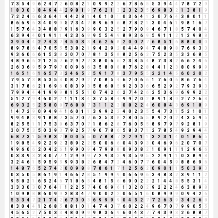
7
3
5
4
9
6
2
4
7
2
6
0
8
2
1
0
9
9
2
2
6
7
8
6
5
5
3
9
4
4
7
8
7
2
9
1
8
3
0
3
8
4
9
4
4
2
9
8
1
9
7
6
2
1
3
2
3
2
3
5
6
9
8
3
2
1
3
8
1
9
7
2
2
4
6
6
3
6
4
1
4
4
2
8
1
4
0
1
0
1
0
3
6
4
1
2
0
7
6
4
3
8
0
1
1
8
6
6
9
6
3
4
0
9
9
5
7
3
4
7
8
9
6
9
6
8
7
8
2
1
3
0
4
6
1
9
8
1
6
7
1
5
7
6
4
3
4
8
8
7
9
1
6
3
9
9
0
3
2
5
2
7
9
0
9
4
6
7
1
8
5
7
4
0
4
6
3
9
4
4
0
1
9
1
1
4
2
3
6
9
9
5
5
4
9
8
9
3
6
9
5
9
1
1
2
1
2
9
8
8
3
9
0
4
4
2
7
4
3
7
4
5
0
3
3
4
6
2
6
8
2
0
0
7
7
6
8
5
1
6
8
8
0
0
0
8
9
7
8
6
4
7
0
5
5
5
3
8
2
1
9
4
2
9
2
0
4
4
9
4
7
4
8
9
8
7
6
9
3
3
9
3
6
0
6
6
1
5
3
8
2
0
7
0
7
8
1
3
5
8
8
2
5
6
2
7
5
2
3
5
3
3
6
8
5
4
8
9
6
6
2
1
2
5
7
6
2
9
7
7
3
8
0
6
6
2
3
8
5
4
8
7
3
8
2
6
6
2
4
6
2
6
3
6
9
5
9
7
9
7
0
0
9
6
6
3
5
8
0
8
8
7
6
2
8
4
4
1
2
3
8
0
9
9
9
1
6
5
1
6
1
6
5
7
3
2
4
6
5
2
5
9
1
7
8
3
7
9
5
5
2
2
1
4
5
6
0
2
0
2
7
9
5
7
3
8
5
3
5
8
0
8
2
9
2
7
0
8
5
4
6
2
0
6
6
1
7
6
0
6
8
6
7
6
4
3
1
7
8
6
2
1
6
9
6
0
8
3
9
3
5
8
6
8
5
9
2
3
3
6
6
5
2
9
2
7
9
3
9
3
7
9
9
4
4
4
1
9
9
9
8
1
5
5
1
0
7
4
2
6
2
7
4
2
6
2
5
3
6
9
6
9
9
2
2
5
1
2
7
9
4
6
0
2
2
1
1
1
3
4
3
7
5
8
4
9
9
2
0
2
8
9
1
8
9
2
7
2
6
8
6
9
3
2
5
2
5
8
0
8
7
6
8
8
7
3
1
1
2
3
0
8
2
2
4
6
0
8
4
3
6
9
1
8
9
1
4
7
2
9
0
9
4
9
4
1
6
0
1
1
3
9
9
2
2
4
0
2
3
5
5
4
7
3
1
5
2
1
0
1
9
9
4
8
3
9
1
8
8
7
3
5
7
0
7
6
3
5
3
8
2
8
0
5
5
8
9
2
0
2
4
3
5
9
5
8
2
5
5
1
1
7
5
3
8
6
3
7
0
7
1
8
6
2
8
7
6
0
5
5
8
9
7
9
7
9
2
8
1
9
3
0
7
5
3
5
0
3
9
3
7
9
2
5
7
9
0
7
8
6
5
8
3
7
1
2
7
8
5
4
9
2
9
4
4
6
8
7
3
1
5
9
8
3
2
8
0
0
5
5
0
7
8
8
7
2
2
9
1
1
3
2
3
1
4
0
1
8
6
5
1
9
8
5
4
9
2
2
9
2
3
8
9
2
2
5
0
0
6
6
0
4
3
9
3
0
4
6
9
6
2
0
7
0
7
9
9
6
0
6
2
0
4
2
6
1
9
9
0
9
4
7
9
8
8
0
9
3
8
2
1
0
9
1
1
1
2
9
6
6
0
3
3
9
3
2
8
0
7
7
1
2
9
9
9
7
2
9
3
3
9
3
5
9
5
2
2
9
1
1
0
3
8
9
8
3
2
4
6
1
5
9
5
9
5
9
9
3
8
2
6
8
4
7
2
4
6
0
7
7
6
0
4
5
9
8
8
6
9
6
1
4
8
7
6
5
2
7
4
2
0
0
9
8
8
7
8
6
1
7
1
2
5
6
2
0
9
0
1
1
5
0
3
9
3
0
3
5
0
5
8
6
1
9
1
4
6
6
2
8
5
1
9
9
9
0
6
6
9
6
3
4
8
3
2
3
9
1
1
2
9
5
8
2
1
6
5
2
4
6
7
1
8
6
5
4
8
1
5
6
6
9
0
2
2
2
1
4
4
8
5
5
3
1
4
3
3
3
0
3
0
7
6
4
1
1
2
2
5
7
4
0
6
9
6
1
3
2
0
2
9
2
2
2
4
6
3
8
9
8
1
0
9
8
8
8
6
0
9
9
2
8
3
4
7
9
0
0
2
2
0
6
5
1
6
0
8
9
9
9
0
9
4
2
6
5
3
3
4
7
2
1
7
4
2
6
7
3
0
3
6
9
9
9
9
0
4
5
2
7
7
2
6
3
9
3
4
2
6
8
8
3
0
4
4
1
2
6
8
5
8
8
1
0
1
4
7
4
3
7
6
0
2
2
4
9
6
7
0
7
9
9
0
5
5
4
5
6
5
2
7
5
0
3
3
4
8
0
9
9
9
8
3
6
9
6
0
4
3
7
7
4
3
9
3
2
6
8
8
7