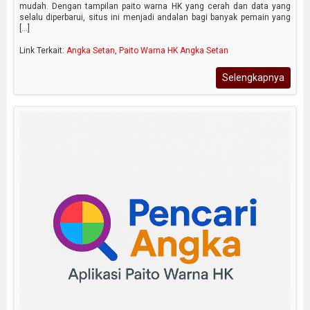
mudah. Dengan tampilan paito warna HK yang cerah dan data yang
selalu diperbarui, situs ini menjadi andalan bagi banyak pemain yang
[...]
Link Terkait:
Angka Setan
,
Paito Warna HK Angka Setan
Selengkapnya