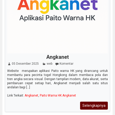
Angkanet
05 Desember 2025
web
Komentar
Website merupakan aplikasi Paito warna HK yang dirancang untuk
membantu para pecinta togel Hongkong dalam membaca pola dan
tren angka secara visual. Dengan tampilan modern, data akurat, serta
pembaruan cepat setiap hari, Angkanet menjadi salah satu situs
andalan bagi [...]
Link Terkait:
Angkanet
,
Paito Warna HK Angkanet
Selengkapnya