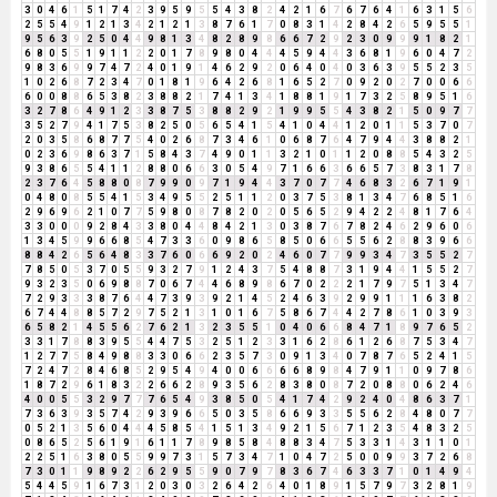
3
0
4
6
1
5
1
7
4
2
3
9
5
9
5
5
4
3
8
2
4
2
1
6
7
6
7
6
4
1
6
3
1
5
6
2
5
5
4
9
1
2
1
3
4
2
1
2
1
3
8
7
6
1
7
0
8
3
1
4
2
8
4
2
6
5
9
5
5
1
9
5
6
3
9
2
5
0
4
4
9
8
1
3
4
8
2
8
9
8
6
6
7
2
9
2
3
0
9
9
9
1
8
2
1
6
8
0
5
5
1
9
1
1
2
2
0
1
7
8
9
8
0
4
4
4
5
9
4
4
3
6
8
1
9
6
0
4
7
2
9
8
3
6
9
9
7
4
7
2
4
0
1
9
1
4
6
2
9
2
0
6
4
0
4
0
3
6
3
9
5
5
2
3
5
1
0
2
6
8
7
2
3
4
7
0
1
8
1
9
6
4
2
6
8
1
6
5
2
7
0
9
2
0
2
7
0
0
6
6
6
0
0
8
8
6
5
3
8
2
3
8
8
2
1
7
4
1
3
4
1
8
8
1
9
1
7
3
2
5
8
9
5
1
6
3
2
7
8
6
4
9
1
2
3
3
8
7
5
3
8
8
2
9
2
1
9
9
5
5
4
3
8
2
1
5
0
9
7
7
3
5
2
7
9
4
1
7
5
3
8
2
5
0
5
6
5
4
1
5
4
1
0
4
4
1
2
0
1
1
5
3
7
0
7
2
0
3
5
8
6
8
7
7
5
4
0
2
6
8
7
3
4
6
1
0
6
8
7
6
4
7
9
4
4
3
8
8
2
1
0
2
3
6
9
8
6
3
7
1
5
8
4
3
7
4
9
0
1
1
3
2
1
0
1
1
2
0
8
8
5
4
3
2
5
9
3
8
6
5
5
4
1
1
2
8
8
0
6
6
3
0
5
4
9
7
1
6
6
3
6
6
5
7
3
8
3
1
7
8
2
3
7
6
4
5
8
8
0
8
7
9
9
0
9
7
1
9
4
4
3
7
0
7
7
4
6
8
3
2
6
7
1
9
1
0
4
8
0
8
5
5
4
1
5
3
4
9
5
5
2
5
1
1
2
0
3
7
5
3
8
1
3
4
7
6
8
5
1
6
2
9
6
9
6
2
1
0
7
7
5
9
8
0
8
7
8
2
0
2
0
5
6
5
2
9
4
2
2
4
8
1
7
6
4
3
3
0
0
0
9
2
8
4
3
3
8
0
4
4
8
4
2
1
3
0
3
8
7
6
7
8
2
4
6
2
9
6
0
6
1
3
4
5
9
9
6
6
8
5
4
7
3
3
6
0
9
8
6
5
8
5
0
6
6
5
5
6
2
8
8
3
9
6
6
8
8
4
2
6
5
6
4
8
3
3
7
6
0
6
6
9
2
0
2
4
6
0
7
7
9
9
3
4
7
3
5
5
2
7
7
8
5
0
5
3
7
0
5
5
9
3
2
7
9
1
2
4
3
7
5
4
8
8
7
3
1
9
4
4
1
5
5
2
7
9
3
2
3
5
0
6
9
8
8
7
0
6
7
4
4
6
8
9
8
6
7
0
2
2
2
1
7
9
7
5
1
3
4
7
7
2
9
3
3
3
8
7
6
4
4
7
3
9
3
9
2
1
4
5
2
4
6
3
9
2
9
9
1
1
1
6
3
8
2
6
7
4
4
8
8
5
7
2
9
7
5
2
1
3
1
0
1
6
7
5
8
6
7
4
4
2
7
8
6
1
0
3
9
3
6
5
8
2
1
4
5
5
6
2
7
6
2
1
3
2
3
5
5
1
0
4
0
6
6
8
4
7
1
8
9
7
6
5
2
3
3
1
7
8
8
3
9
5
5
4
4
7
5
3
2
5
1
2
3
3
1
6
2
8
6
1
2
6
8
7
5
3
4
7
1
2
7
7
5
8
4
9
8
8
3
3
0
6
6
2
3
5
7
3
0
9
1
3
4
0
7
8
7
6
5
2
4
1
5
7
2
4
7
2
8
4
6
8
5
2
9
5
4
9
4
0
0
6
6
6
6
8
9
8
4
7
9
1
1
0
9
7
8
6
1
8
7
2
9
6
1
8
3
2
2
6
6
2
8
9
3
5
6
2
8
3
8
0
8
7
2
0
8
8
0
6
2
4
6
4
0
0
5
5
3
2
9
7
7
7
6
5
4
9
3
8
5
0
5
4
1
7
4
2
9
2
4
0
4
8
6
3
7
1
7
3
6
3
9
3
5
7
4
2
9
3
9
6
6
5
0
3
5
8
6
6
9
3
3
5
5
6
2
8
4
8
0
7
7
0
5
2
1
3
5
6
0
4
4
4
5
8
5
4
1
5
1
3
4
9
2
1
5
6
7
1
2
3
5
4
8
3
2
5
0
8
6
5
2
5
6
1
9
1
6
1
1
7
8
9
8
5
8
4
8
8
3
4
7
5
3
3
1
4
3
1
1
0
1
2
2
5
1
6
3
8
0
5
5
9
9
7
3
1
5
7
3
4
7
1
0
4
7
2
5
0
0
9
9
3
7
2
6
8
7
3
0
1
1
9
8
9
2
2
6
2
9
5
5
9
0
7
9
7
8
3
6
7
4
6
3
3
7
1
0
1
4
9
4
5
4
4
5
9
1
6
7
3
1
2
0
3
0
3
2
6
4
2
6
4
0
1
8
9
1
5
7
9
7
3
2
8
1
9